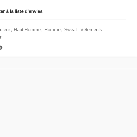
er à la liste d'envies
cteur
,
Haut Homme
,
Homme
,
Sweat
,
Vêtements
r