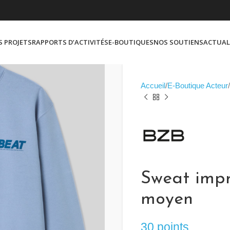
S PROJETS
RAPPORTS D’ACTIVITÉS
E-BOUTIQUES
NOS SOUTIENS
ACTUAL
Accueil
E-Boutique Acteur
Sweat impr
moyen
30 points