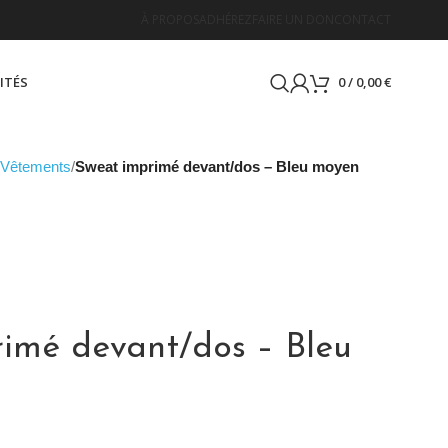
À PROPOS
ADHÉREZ
FAIRE UN DON
CONTACT
ITÉS
0
/
0,00
€
Vêtements
Sweat imprimé devant/dos – Bleu moyen
imé devant/dos – Bleu