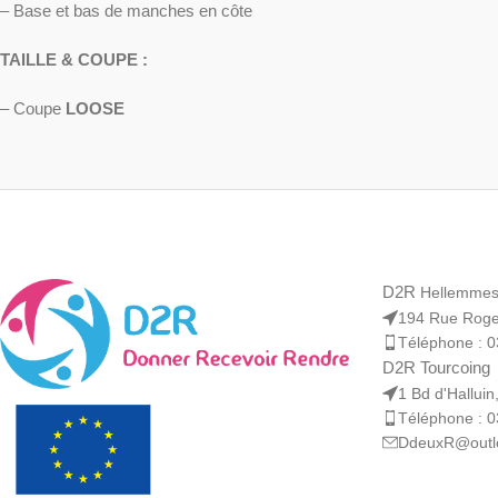
– Base et bas de manches en côte
TAILLE & COUPE :
– Coupe
LOOSE
D2R
Hellemme
194 Rue Roge
Téléphone : 0
D2R Tourcoing
1 Bd d'Hallui
Téléphone : 0
DdeuxR@outlo