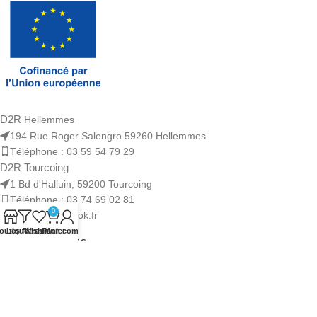
D2R
Hellemmes
194 Rue Roger Salengro 59260 Hellemmes
Téléphone : 03 59 54 79 29
D2R Tourcoing
1 Bd d'Halluin, 59200 Tourcoing
Téléphone : 03 74 69 02 81
0
DdeuxR@outlook.fr
outique
Les filtres
Wishlist
Panier
Mon compte
RECENT POSTS
LIENS UTILES
Nous utilisons des cookies pour améliorer votre expérience